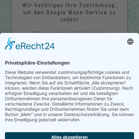
Wir benötigen Ihre Zustimmung,
um den Google Maps-Service zu
laden!
Wir verwenden einen Service eines
Drittanbieters, um Karteninhalte einzubetten.
Dieser Service kann Daten zu Ihren Aktivitäten
sammeln. Bitte lesen Sie die Details durch und
stimmen Sie der Nutzung des Service zu, um
diese Karte anzuzeigen.
Mehr Informationen
Akzeptieren
powered by
Usercentrics Consent Management
Platform
&
eRecht24
Copyright © 2021 Hotel & Restaurant